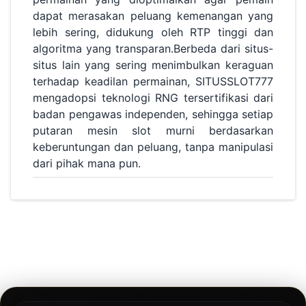
dapat merasakan peluang kemenangan yang
lebih sering, didukung oleh RTP tinggi dan
algoritma yang transparan.Berbeda dari situs-
situs lain yang sering menimbulkan keraguan
terhadap keadilan permainan, SITUSSLOT777
mengadopsi teknologi RNG tersertifikasi dari
badan pengawas independen, sehingga setiap
putaran mesin slot murni berdasarkan
keberuntungan dan peluang, tanpa manipulasi
dari pihak mana pun.