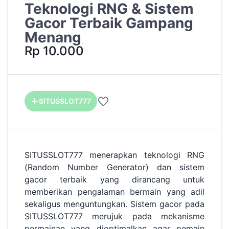
Teknologi RNG & Sistem
Gacor Terbaik Gampang
Menang
Rp 10.000
SITUSSLOT777
SITUSSLOT777 menerapkan teknologi RNG
(Random Number Generator) dan sistem
gacor terbaik yang dirancang untuk
memberikan pengalaman bermain yang adil
sekaligus menguntungkan. Sistem gacor pada
SITUSSLOT777 merujuk pada mekanisme
permainan yang dioptimalkan agar pemain